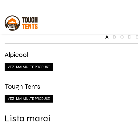
SHOP
Corturi auto
A
B
C
D
Echipament camping
Alpicool
VEZI MAI MULTE PRODUSE
Tough Tents
VEZI MAI MULTE PRODUSE
Lista marci