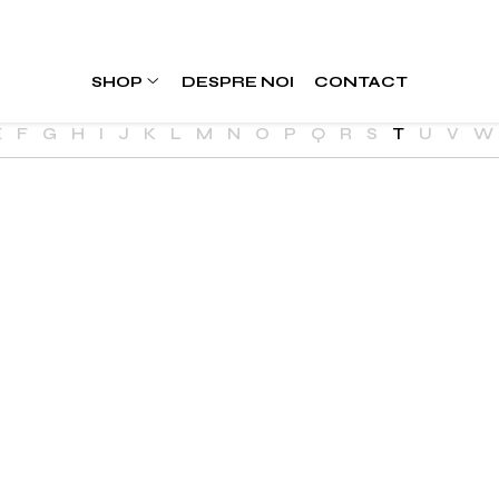
SHOP
DESPRE NOI
CONTACT
E
F
G
H
I
J
K
L
M
N
O
P
Q
R
S
T
U
V
W