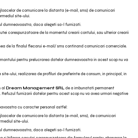
mijloacelor de comunicare la distanta (e-mail, sms) de comunicari
rmediul site-ului.
 dumneavoastra, daca alegeti sa-l furnizati.
tei corespunzatoare de la momentul crearii contului, sau ulterior crearii
nea de la finalul fiecarui e-mail/ sms continand comunicari comerciale.
amantului pentru prelucrarea datelor dumneavoastra in acest scop nu va
site-ului, realizarea de profiluri de preferinte de consum, in principal, in
m al
Dream Management SRL
de a imbunatati permanent
. Refuzul furnizarii datelor pentru acest scop nu va avea urmari negative
avoastra cu caracter personal astfel:
mijloacelor de comunicare la distanta (e-mail, sms), de comunicari
mediul site-ului.
 dumneavoastra, daca alegeti sa-l furnizati.