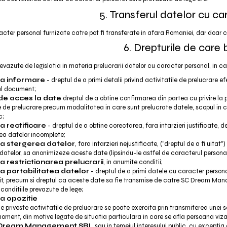
5. Transferul datelor cu ca
cter personal furnizate catre pot fi transferate in afara Romaniei, dar doar
6. Drepturile de care 
prevazute de legislatia in materia prelucrarii datelor cu caracter personal, in c
la informare
- dreptul de a primi detalii privind activitatile de prelucra
ul document;
de acces la date
dreptul de a obtine confirmarea din partea cu privire la 
le de prelucrare precum modalitatea in care sunt prelucrate datele, scopul in c
c;
la rectificare
- dreptul de a obtine corectarea, fara intarzieri justificate, 
a datelor incomplete;
la stergerea datelor
, fara intarzieri nejustificate, ("dreptul de a fi uitat"
 datelor, sa anonimizeze aceste date (lipsindu-le astfel de caracterul personal)
la restrictionarea prelucrarii
, in anumite conditii;
la portabilitatea datelor
- dreptul de a primi datele cu caracter personal
tit, precum si dreptul ca aceste date sa fie transmise de catre SC Dream Man
 conditiile prevazute de lege;
la opozitie
e priveste activitatile de prelucrare se poate exercita prin transmiterea unei s
moment, din motive legate de situatia particulara in care se afla persoana viza
Dream Management SRL
sau in temeiul interesului public, cu exceptia