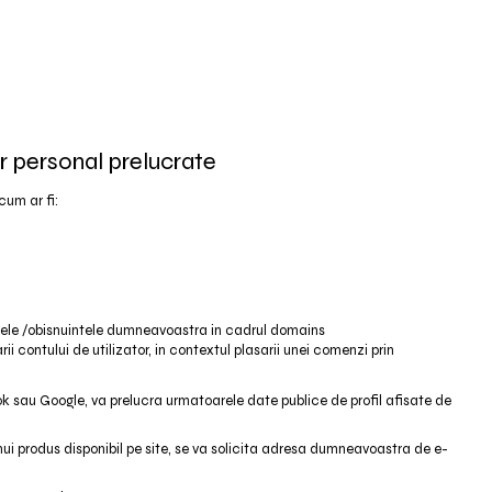
er personal prelucrate
cum ar fi:
intele /obisnuintele dumneavoastra in cadrul domains
ii contului de utilizator, in contextul plasarii unei comenzi prin
k sau Google, va prelucra urmatoarele date publice de profil afisate de
nui produs disponibil pe site, se va solicita adresa dumneavoastra de e-