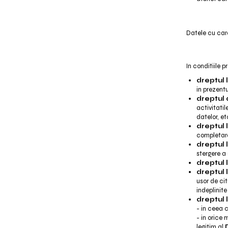
Datele cu cara
In conditiile 
dreptul 
in prezent
dreptul 
activitati
datelor, et
dreptul 
completare
dreptul 
stergere a
dreptul 
dreptul 
usor de ci
indeplinite
dreptul 
- in ceea c
- in orice 
legitim al