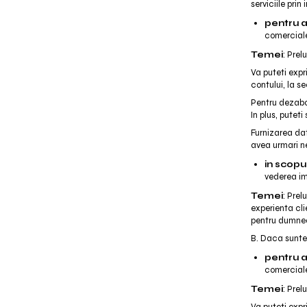
serviciile prin
pentru a
comerciale
Temei
: Pre
Va puteti expr
contului, la s
Pentru dezabon
In plus, putet
Furnizarea da
avea urmari n
in scopu
vederea imb
Temei
: Pre
experienta cli
pentru dumne
B. Daca sunte
pentru a
comerciale
Temei
: Pre