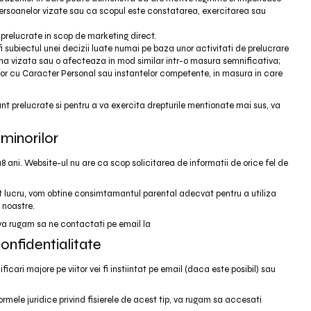
or persoanelor vizate sau ca scopul este constatarea, exercitarea sau
e prelucrate in scop de marketing direct.
fi subiectul unei decizii luate numai pe baza unor activitati de prelucrare
ana vizata sau o afecteaza in mod similar intr-o masura semnificativa;
or cu Caracter Personal sau instantelor competente, in masura in care
unt prelucrate si pentru a va exercita drepturile mentionate mai sus, va
 minorilor
 ani. Website-ul nu are ca scop solicitarea de informatii de orice fel de
est lucru, vom obtine consimtamantul parental adecvat pentru a utiliza
e noastre.
 va rugam sa ne contactati pe email la
confidentialitate
ari majore pe viitor vei fi instiintat pe email (daca este posibil) sau
ormele juridice privind fisierele de acest tip, va rugam sa accesati