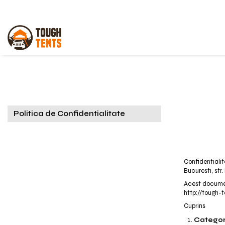
SHOP
Corturi auto
Echipament camping
Politica de Confidentialitate
Confidentiali
Bucuresti, str.
Acest document
http://tough-t
Cuprins
Categori