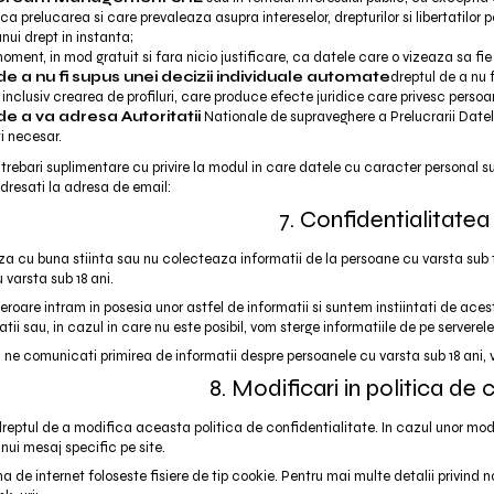
ica prelucarea si care prevaleaza asupra intereselor, drepturilor si libertatil
nui drept in instanta;
moment, in mod gratuit si fara nicio justificare, ca datele care o vizeaza sa fi
de a nu fi supus unei decizii individuale automate
dreptul de a nu 
inclusiv crearea de profiluri, care produce efecte juridice care privesc perso
de a va adresa Autoritatii
Nationale de supraveghere a Prelucrarii Datel
i necesar.
ntrebari suplimentare cu privire la modul in care datele cu caracter personal s
dresati la adresa de email:
7. Confidentialitatea
 cu buna stiinta sau nu colecteaza informatii de la persoane cu varsta sub 18
 varsta sub 18 ani.
eroare intram in posesia unor astfel de informatii si suntem instiintati de ac
tii sau, in cazul in care nu este posibil, vom sterge informatiile de pe serverel
 ne comunicati primirea de informatii despre persoanele cu varsta sub 18 ani,
8. Modificari in politica de 
eptul de a modifica aceasta politica de confidentialitate. In cazul unor modific
unui mesaj specific pe site.
 de internet foloseste fisiere de tip cookie. Pentru mai multe detalii privind n