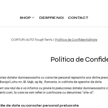
SHOP
DESPRE NOI
CONTACT
CORTURI AUTO Tough Tents /
Politica de Confidentialitate
Politica de Confid
tatea datelor dumneavoastra cu caracter personal reprezinta una dintre preo
 Barajul Lotru nr1, Bl. M4b, ap 89 , Romania, in calitate de operator de date.
 are rolul de a va informa cu privire la prelucrarea datelor dumneavoastra cu c
ents.com, la care ne vom referi in continuare cu denumirea "site-ul".
ile de date cu caracter personal prelucrate