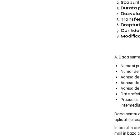
Scopuril
Durata 
Dezvalui
Transfer
Drepturi
Confiden
Modifica
A. Daca suntet
Nume si p
Numar de 
Adresa de
Adresa de
Adresa de 
Date refer
Precum si o
intermediul
Daca pentru a 
aplicatiile re
In cazul in ca
mail in baza c