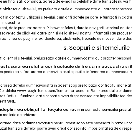
are nu finalizati comanda, adresa de e-mail si celelalte date furnizate nu vo
i vizitator al site-ului, va prelucra datele dumneavoastra cu caracter personal
ct in contextul utilizarii site-ului, cum ar fi datele pe care le furnizati in cadr
 in acest fel
rect, date precum: adresa IP, browser folosit, durata navigarii, istoricul cautari
ecventa de click-uri catre, prin si de la site-ul nostru, informatii sau produse
eractiunea cu paginile (ex. derularea, click-urile, trecerile de mouse), date de
2. Scopurile si temeiurile 
i client al site-ului, prelucreaza datele dumneavoastra cu caracter personal 
desfasurarea relatiei contractuale dintre dumneavoastra 
 expedierea si facturarea comenzii plasate pe site, informarea dumneavoastr
crarea datelor dumneavoastra in acest scop are la baza contractul incheiat
 Conditiilor www.tough-tents.com/termeni-si-conditii​. Furnizarea datelor d
ct. Refuzul furnizarii datelor poate avea drept consecinta imposibilitatea der
nt SRL
.
ndeplinirea obligatiilor legale ce revin
in contextul serviciilor prestat
in materie de arhivare.
lucrarea datelor dumneavoastra pentru acest scop este necesara in baza unor 
zul furnizarii datelor poate avea drept consecinta imposibilitatea de a respecta 