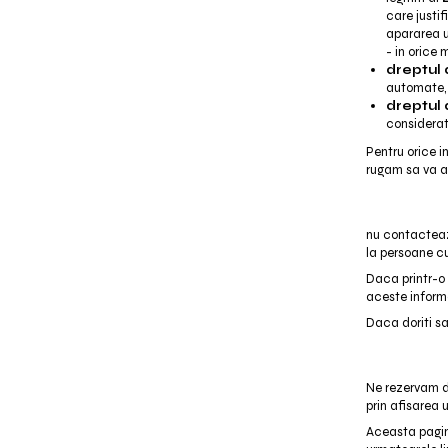
care justif
apararea u
- in orice 
dreptul 
automate, 
dreptul 
considerat
Pentru orice i
rugam sa va a
nu contacteaza
la persoane cu
Daca printr-o 
aceste informa
Daca doriti sa
Ne rezervam dr
prin afisarea 
Aceasta pagina