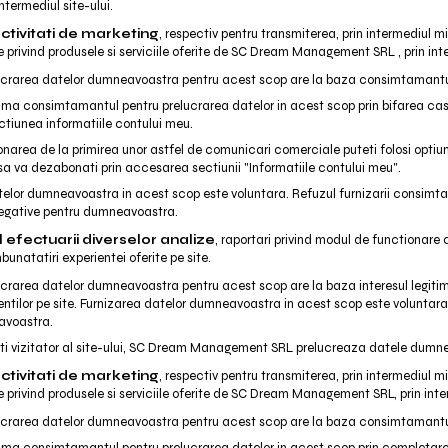
 intermediul site-ului.
ctivitati de marketing
, respectiv pentru transmiterea, prin intermediul 
 privind produsele si serviciile oferite de SC Dream Management SRL , prin inte
lucrarea datelor dumneavoastra pentru acest scop are la baza consimtamantul
ima consimtamantul pentru prelucrarea datelor in acest scop prin bifarea casu
ectiunea informatiile contului meu.
area de la primirea unor astfel de comunicari comerciale puteti folosi optiu
i sa va dezabonati prin accesarea sectiunii "Informatiile contului meu".
telor dumneavoastra in acest scop este voluntara. Refuzul furnizarii consimt
egative pentru dumneavoastra.
l efectuarii diverselor analize
, raportari privind modul de functionare a 
unatatiri experientei oferite pe site.
lucrarea datelor dumneavoastra pentru acest scop are la baza interesul legiti
entilor pe site. Furnizarea datelor dumneavoastra in acest scop este voluntara
avoastra.
ti vizitator al site-ului, SC Dream Management SRL prelucreaza datele dumne
ctivitati de marketing
, respectiv pentru transmiterea, prin intermediul 
 privind produsele si serviciile oferite de SC Dream Management SRL, prin inter
lucrarea datelor dumneavoastra pentru acest scop are la baza consimtamantul