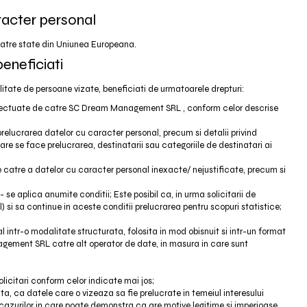
racter personal
 catre state din Uniunea Europeana.
beneficiati
alitate de persoane vizate, beneficiati de urmatoarele drepturi:
re efectuate de catre SC Dream Management SRL , conform celor descrise
prelucrarea datelor cu caracter personal, precum si detalii privind
are se face prelucrarea, destinatarii sau categoriile de destinatari ai
de catre a datelor cu caracter personal inexacte/ nejustificate, precum si
) - se aplica anumite conditii; Este posibil ca, in urma solicitarii de
 si sa continue in aceste conditii prelucrarea pentru scopuri statistice;
 intr-o modalitate structurata, folosita in mod obisnuit si intr-un format
agement SRL catre alt operator de date, in masura in care sunt
olicitari conform celor indicate mai jos;
ta, ca datele care o vizeaza sa fie prelucrate in temeiul interesului
 cazurilor in care poate demonstra ca are motive legitime si imperioase