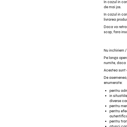
In cazul in ca
de mai jos.
In cazul in ca
livrarea produ
Daca va retra
scop, fara in
Nu inchiriem 
Pe langa operat
numite, daca 
Acestea sunt o
De asemenea, 
enumerate:
pentru adm
in situatii
diverse ca
pentru ment
pentru efec
autentifica
pentru tra
atunci can