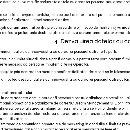
re doriti sa nu va mai fie prelucrate datele cu caracter personal sau daca dorit
re solicitati stergerea contului, insa pe acel cont exista cel putin o comanda 
selor si finalizarea ultimei comenzi active.
geti consimtamantul pentru prelucrarea datelor in scop de marketing, va inc
sa a afecta prelucrarile desfasurate de pe baza consimtamantului exprimat d
4. Dezvaluirea datelor cu c
/ vindem datele dumneavoastra cu caracter personal catre terte parti.
or, in anumite situatii, datele pot fi accesibile pentru terte parti precum furniz
este necesar, ca persoane imputernicite de Operator.
bligate prin contract sa mentina confidentialitatea datelor si sa le foloseasca
am putea dezvalui datele dumneavoastra cu caracter personal catre autoritati
inistrarea site-ului
le in care aceasta comunicare ar fi necesara pentru atribuirea de premii sau alte
mpanii promotionale organizate de catre SC Dream Management SRL prin inter
inerea, personalizarea si imbunatatirea site-ului si a serviciilor derulate prin i
tuarea analizei datelor, testarea si cercetarea, monitorizarea tendintelor de ut
rea utilizatorilor
nsmiterea de comunicari comerciale de marketing, in conditiile si limitele pre
d dezvaluirea datelor cu caracter personal este prevazuta de lege etc.