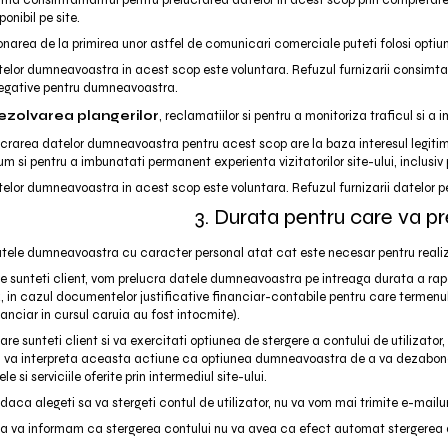
rima consimtamantul pentru prelucrarea datelor in acest scop prin completare
onibil pe site.
area de la primirea unor astfel de comunicari comerciale puteti folosi optiu
telor dumneavoastra in acest scop este voluntara. Refuzul furnizarii consimt
egative pentru dumneavoastra.
ezolvarea plangerilor
, reclamatiilor si pentru a monitoriza traficul si 
lucrarea datelor dumneavoastra pentru acest scop are la baza interesul legi
cum si pentru a imbunatati permanent experienta vizitatorilor site-ului, inclusiv 
telor dumneavoastra in acest scop este voluntara. Refuzul furnizarii datelor
3. Durata pentru care va p
atele dumneavoastra cu caracter personal atat cat este necesar pentru realiz
re sunteti client, vom prelucra datele dumneavoastra pe intreaga durata a raport
, in cazul documentelor justificative financiar-contabile pentru care termenul
nanciar in cursul caruia au fost intocmite).
 care sunteti client si va exercitati optiunea de stergere a contului de utilizato
, va interpreta aceasta actiune ca optiunea dumneavoastra de a va dezabona 
e si serviciile oferite prin intermediul site-ului.
 daca alegeti sa va stergeti contul de utilizator, nu va vom mai trimite e-mailur
 sa va informam ca stergerea contului nu va avea ca efect automat stergerea