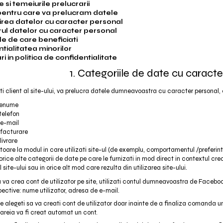
e si temeiurile prelucrarii
pentru care va prelucram datele
rea datelor cu caracter personal
ul datelor cu caracter personal
le de care beneficiati
tialitatea minorilor
ri in politica de confidentialitate
1. Categoriile de date cu caract
i client al site-ului, va prelucra datele dumneavoastra cu caracter personal, 
renume
telefon
 e-mail
 facturare
livrare
itoare la modul in care utilizati site-ul (de exemplu, comportamentul /prefer
rice alte categorii de date pe care le furnizati in mod direct in contextul crear
 site-ului sau in orice alt mod care rezulta din utilizarea site-ului.
va crea cont de utilizator pe site, utilizati contul dumneavoastra de Faceboo
spective: nume utilizator, adresa de e-mail.
re alegeti sa va creati cont de utilizator doar inainte de a finaliza comanda u
areia va fi creat automat un cont.