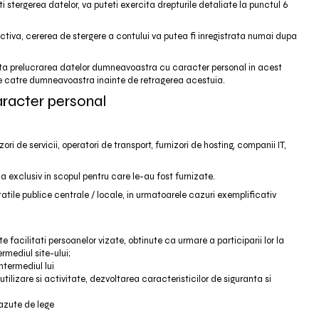
i stergerea datelor, va puteti exercita drepturile detaliate la punctul 6
activa, cererea de stergere a contului va putea fi inregistrata numai dupa
eta prelucrarea datelor dumneavoastra cu caracter personal in acest
e catre dumneavoastra inainte de retragerea acestuia.
aracter personal
ori de servicii, operatori de transport, furnizori de hosting, companii IT,
 exclusiv in scopul pentru care le-au fost furnizate.
le publice centrale / locale, in urmatoarele cazuri exemplificativ
 facilitati persoanelor vizate, obtinute ca urmare a participarii lor la
mediul site-ului;
ntermediul lui
ilizare si activitate, dezvoltarea caracteristicilor de siguranta si
vazute de lege