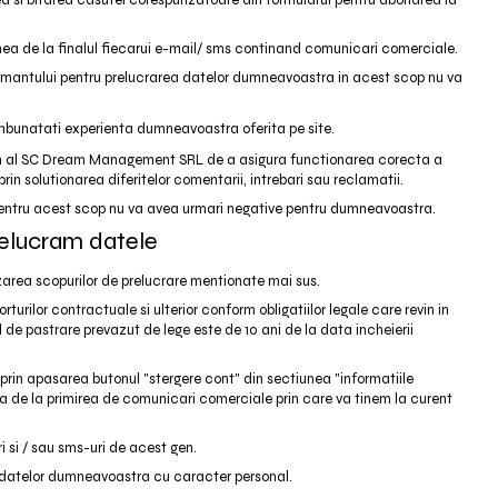
a si bifarea casutei corespunzatoare din formularul pentru abonarea la
nea de la finalul fiecarui e-mail/ sms continand comunicari comerciale.
amantului pentru prelucrarea datelor dumneavoastra in acest scop nu va
a imbunatati experienta dumneavoastra oferita pe site.
tim al SC Dream Management SRL de a asigura functionarea corecta a
prin solutionarea diferitelor comentarii, intrebari sau reclamatii.
 pentru acest scop nu va avea urmari negative pentru dumneavoastra.
relucram datele
area scopurilor de prelucrare mentionate mai sus.
urilor contractuale si ulterior conform obligatiilor legale care revin in
 de pastrare prevazut de lege este de 10 ani de la data incheierii
r, prin apasarea butonul "stergere cont" din sectiunea "informatiile
de la primirea de comunicari comerciale prin care va tinem la curent
i si / sau sms-uri de acest gen.
 datelor dumneavoastra cu caracter personal.