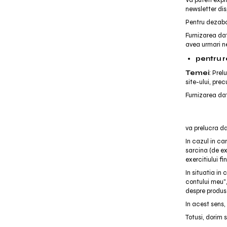
Va puteti exp
newsletter disp
Pentru dezabon
Furnizarea da
avea urmari n
pentru r
Temei
: Pre
site-ului, pre
Furnizarea da
va prelucra d
In cazul in ca
sarcina (de ex
exercitiului fi
In situatia in
contului meu"
despre produsel
In acest sens,
Totusi, dorim