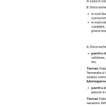
In cazul in c
B. Daca suntet
In mod dire
contactati
In mod indi
complete, s
privind int
A. Daca suntet
pentru 
validarea,
etc.
Temei:
Prelu
Termenelor si
acestui contra
Manageme
pentru i
precum si 
Temei
: Pre
necesara. Refu