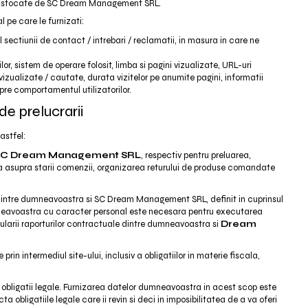
r fi stocate de SC Dream Management SRL.
 pe care le furnizati:
ul sectiunii de contact / intrebari / reclamatii, in masura in care ne
lor, sistem de operare folosit, limba si pagini vizualizate, URL-uri
 vizualizate / cautate, durata vizitelor pe anumite pagini, informatii
spre comportamentul utilizatorilor.
de prelucrarii
astfel:
si SC Dream Management SRL
, respectiv pentru preluarea,
a asupra starii comenzii, organizarea returului de produse comandate
 intre dumneavoastra si SC Dream Management SRL, definit in cuprinsul
umneavoastra cu caracter personal este necesara pentru executarea
ularii raporturilor contractuale dintre dumneavoastra si
Dream
e prin intermediul site-ului, inclusiv a obligatiilor in materie fiscala,
obligatii legale. Furnizarea datelor dumneavoastra in acest scop este
obligatiile legale care ii revin si deci in imposibilitatea de a va oferi